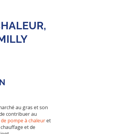
CHALEUR,
MILLY
EN
arché au gras et son
de contribuer au
n de pompe à chaleur
et
 chauffage et de
ient.