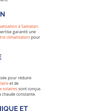
AN
matisation à Samatan
.
pertise garantit une
tre climatisation
pour
E
isée pour réduire
laire
et de
 solaires
sont conçus
u chaude constante.
IQUE ET