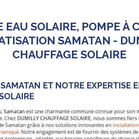
 EAU SOLAIRE, POMPE À 
ATISATION SAMATAN - DU
CHAUFFAGE SOLAIRE
SAMATAN ET NOTRE EXPERTISE 
SOLAIRE
s,
Samatan
est une charmante commune connue pour son m
e. Chez
DUMILLY CHAUFFAGE SOLAIRE
, nous sommes fiers 
 de Samatan grâce à nos solutions innovantes en
installatio
ynamique
. Notre engagement est de fournir des systèmes de
 et écologiques, adaptés aux besoins spécifiques de chaque cl