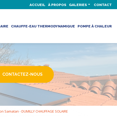
secondaire
ACCUEIL
À PROPOS
GALERIES
CONTACT
Climatisation
Chauffe-eau solaire
AIRE
CHAUFFE-EAU THERMODYNAMIQUE
POMPE À CHALEUR
Chauffe-eau thermodynamique
Pompe à chaleur
CONTACTEZ-NOUS
ation Samatan - DUMILLY CHAUFFAGE SOLAIRE