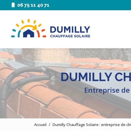
Aller
06 75 11 40 71
au
Navigation pri
contenu
principal
Entreprise de
Accueil
Dumilly Chauffage Solaire : entreprise de c